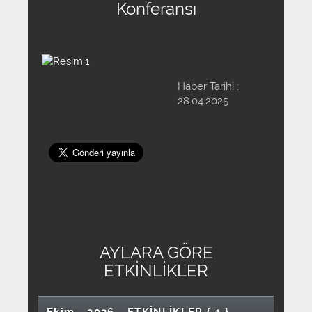
Konferansı
Resim:1
Haber Tarihi :
28.04.2025
AYLARA GÖRE
ETKİNLİKLER