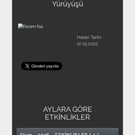
Yürüyüşü
Resim:fsa
Haber Tarihi :
12.05.2022
AYLARA GÖRE
ETKİNLİKLER