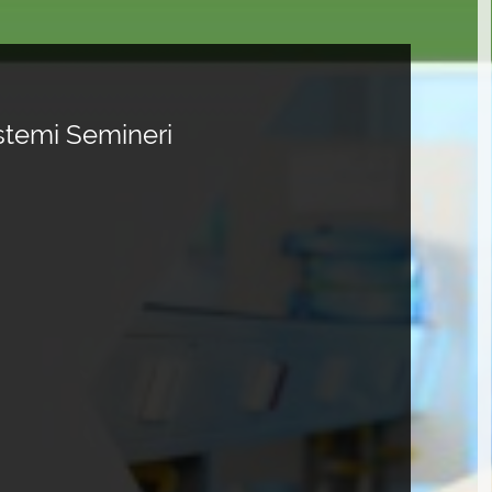
istemi Semineri