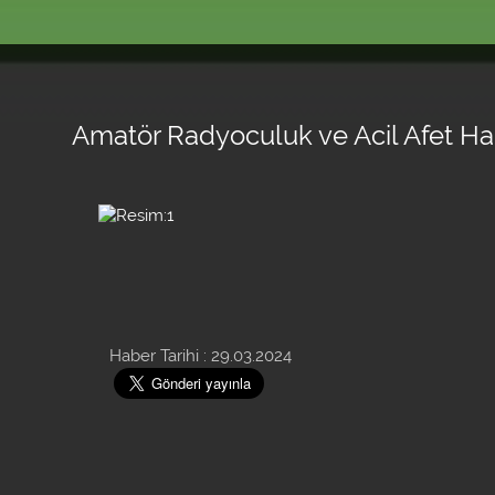
Amatör Radyoculuk ve Acil Afet H
Resim:1
Haber Tarihi : 29.03.2024