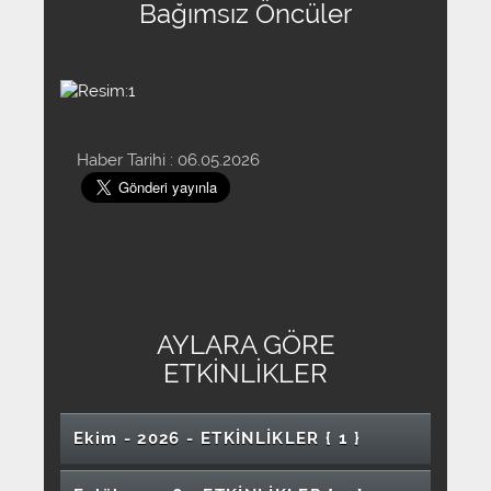
Bağımsız Öncüler
Resim:1
Haber Tarihi : 06.05.2026
AYLARA GÖRE
ETKİNLİKLER
Ekim - 2026 - ETKİNLİKLER
{ 1 }