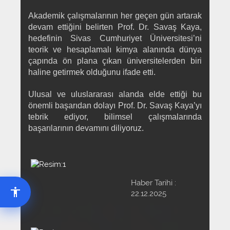
Akademik çalışmalarının her geçen gün artarak
devam ettiğini belirten Prof. Dr. Savaş Kaya,
hedefinin Sivas Cumhuriyet Üniversitesi’ni
teorik ve hesaplamalı kimya alanında dünya
çapında ön plana çıkan üniversitelerden biri
haline getirmek olduğunu ifade etti.
Ulusal ve uluslararası alanda elde ettiği bu
önemli başarıdan dolayı Prof. Dr. Savaş Kaya’yı
tebrik ediyor, bilimsel çalışmalarında
başarılarının devamını diliyoruz.
Resim:1
Haber Tarihi :
22.12.2025