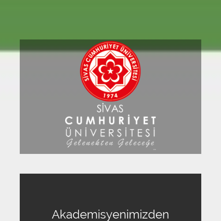
Akademisyenimizden